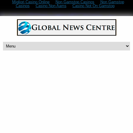
Migliori Casino Online
Non Gamstop Casinos
Non Gamstop
Casinos
Casino Non Aams
Casino Not On Gamstop