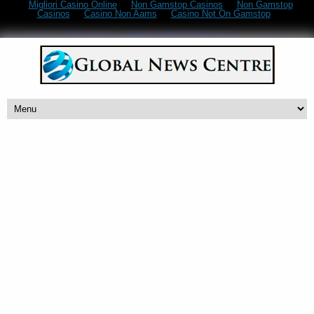
Migliori Casino Online
Non Gamstop Casinos
Non Gamstop
Casinos
Casino Non Aams
Casino Not On Gamstop