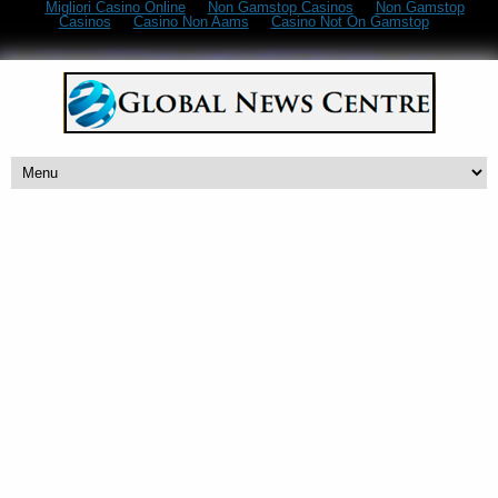
Migliori Casino Online
Non Gamstop Casinos
Non Gamstop
Casinos
Casino Non Aams
Casino Not On Gamstop